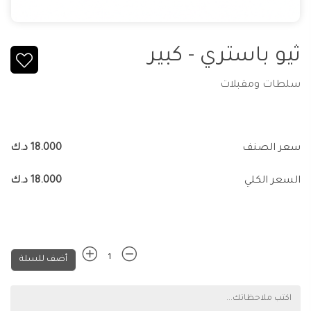
ثيو باستري - كبير
سلطات ومقبلات
سعر الصنف
18.000 د.ك
السعر الكلي
18.000 د.ك
أضف للسلة